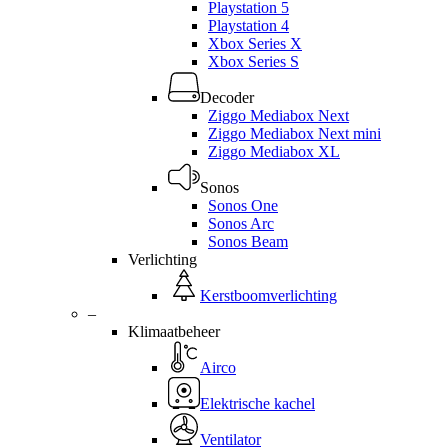
Playstation 5
Playstation 4
Xbox Series X
Xbox Series S
Decoder
Ziggo Mediabox Next
Ziggo Mediabox Next mini
Ziggo Mediabox XL
Sonos
Sonos One
Sonos Arc
Sonos Beam
Verlichting
Kerstboomverlichting
–
Klimaatbeheer
Airco
Elektrische kachel
Ventilator