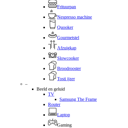
Frituurpan
Nespresso machine
Quooker
Gourmetstel
Afzuigkap
Slowcooker
Broodrooster
Tosti ijzer
–
Beeld en geluid
TV
Samsung The Frame
Router
Laptop
Gaming