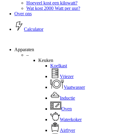
Hoeveel kost een kilowatt?
Wat kost 2000 Watt per uur?
Over ons
C
a
l
c
u
l
a
t
o
r
Apparaten
–
Keuken
Koelkast
Vriezer
Vaatwasser
Inductie
Oven
Waterkoker
Airfryer