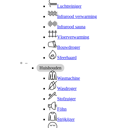
Luchtreiniger
Infrarood verwarming
Infrarood sauna
Vloerverwarming
Bouwdroger
Sfeerhaard
–
Huishouden
Wasmachine
Wasdroger
Stofzuiger
Föhn
Strijkijzer