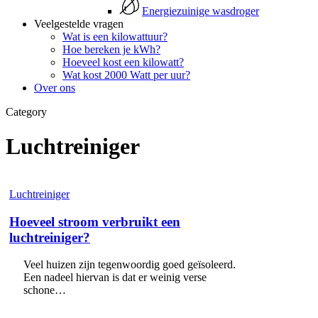
Energiezuinige wasdroger
Veelgestelde vragen
Wat is een kilowattuur?
Hoe bereken je kWh?
Hoeveel kost een kilowatt?
Wat kost 2000 Watt per uur?
Over ons
Category
Luchtreiniger
Hoeveel
Luchtreiniger
stroom
verbruikt
Hoeveel stroom verbruikt een
een
luchtreiniger?
luchtreiniger?
Veel huizen zijn tegenwoordig goed geïsoleerd.
Een nadeel hiervan is dat er weinig verse
schone…