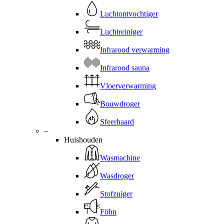
Luchtontvochtiger
Luchtreiniger
Infrarood verwarming
Infrarood sauna
Vloerverwarming
Bouwdroger
Sfeerhaard
–
Huishouden
Wasmachine
Wasdroger
Stofzuiger
Föhn