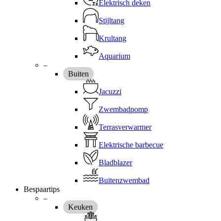
Elektrisch deken
Stijltang
Krultang
Aquarium
–
Buiten
Jacuzzi
Zwembadpomp
Terrasverwarmer
Elektrische barbecue
Bladblazer
Buitenzwembad
Bespaartips
–
Keuken