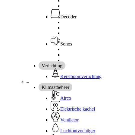
Decoder
Sonos
Verlichting
Kerstboomverlichting
–
Klimaatbeheer
Airco
Elektrische kachel
Ventilator
Luchtontvochtiger