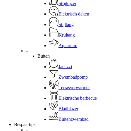
Strijkijzer
Elektrisch deken
Stijltang
Krultang
Aquarium
–
Buiten
Jacuzzi
Zwembadpomp
Terrasverwarmer
Elektrische barbecue
Bladblazer
Buitenzwembad
Bespaartips
–