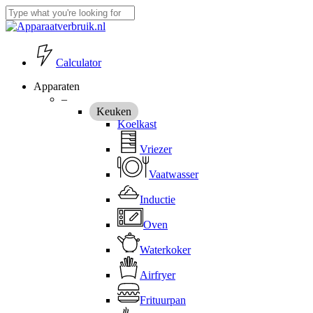
Skip
to
Close
main
Search
content
Calculator
Menu
Apparaten
–
Keuken
Koelkast
Vriezer
Vaatwasser
Inductie
Oven
Waterkoker
Airfryer
Frituurpan