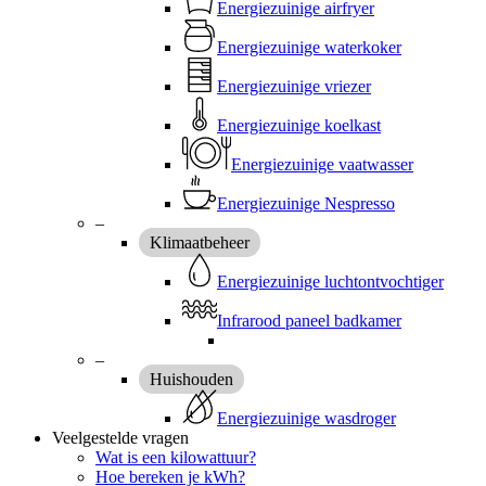
Energiezuinige airfryer
Energiezuinige waterkoker
Energiezuinige vriezer
Energiezuinige koelkast
Energiezuinige vaatwasser
Energiezuinige Nespresso
–
Klimaatbeheer
Energiezuinige luchtontvochtiger
Infrarood paneel badkamer
–
Huishouden
Energiezuinige wasdroger
Veelgestelde vragen
Wat is een kilowattuur?
Hoe bereken je kWh?